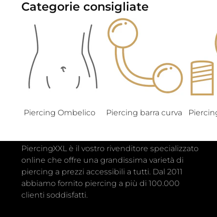
Categorie consigliate
Piercing Ombelico
Piercing barra curva
Piercin
PiercingXXL è il vostro rivenditore specializzato
online che offre una grandissima varietà di
piercing a prezzi accessibili a tutti. Dal 2011
abbiamo fornito piercing a più di 100.000
clienti soddisfatti.