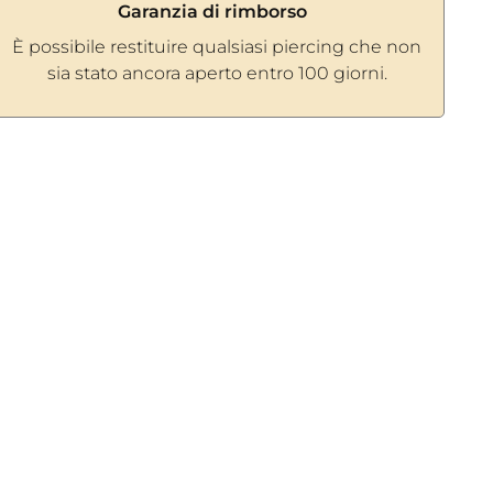
Garanzia di rimborso
È possibile restituire qualsiasi piercing che non
sia stato ancora aperto entro 100 giorni.