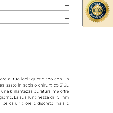
Aggiungere
un
prodotto
al
carrello...
re al tuo look quotidiano con un
alizzato in acciaio chirurgico 316L,
una brillantezza duratura, ma offre
 giorno. La sua lunghezza di 10 mm
 cerca un gioiello discreto ma allo