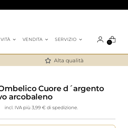
VITÀ
VENDITA
SERVIZIO
0
Alta qualità
✕
 Ombelico Cuore d´argento
vo arcobaleno
incl. IVA più 3,99 € di spedizione.