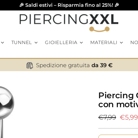
🎉 Saldi estivi – Risparmia fino al 25%! 🎉
TUNNEL
GIOIELLERIA
MATERIALI
NO
Spedizione gratuita
da 39 €
Piercing
con moti
Prezzo
€7,99
€5,99
di
listino