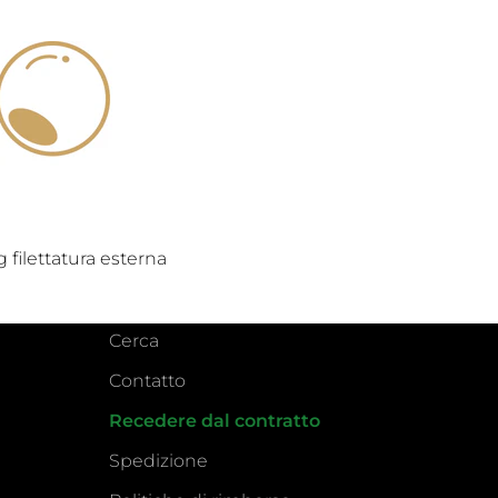
g filettatura esterna
Cerca
Contatto
Recedere dal contratto
Spedizione