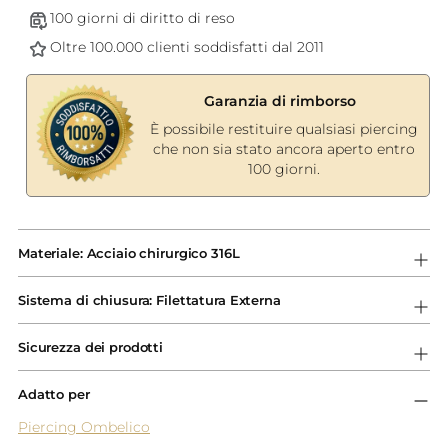
100 giorni di diritto di reso
Oltre 100.000 clienti soddisfatti dal 2011
Garanzia di rimborso
È possibile restituire qualsiasi piercing
che non sia stato ancora aperto entro
100 giorni.
Aggiungere
un
Materiale: Acciaio chirurgico 316L
prodotto
al
Sistema di chiusura: Filettatura Externa
carrello...
Sicurezza dei prodotti
Adatto per
Piercing Ombelico