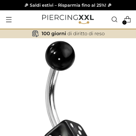
🎉 Saldi estivi – Risparmia fino al 25%! 🎉
0
100 giorni
di diritto di reso
✕