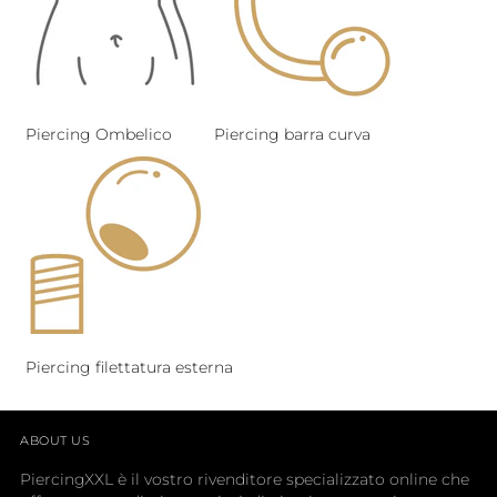
Piercing Ombelico
Piercing barra curva
Piercing filettatura esterna
ABOUT US
PiercingXXL è il vostro rivenditore specializzato online che