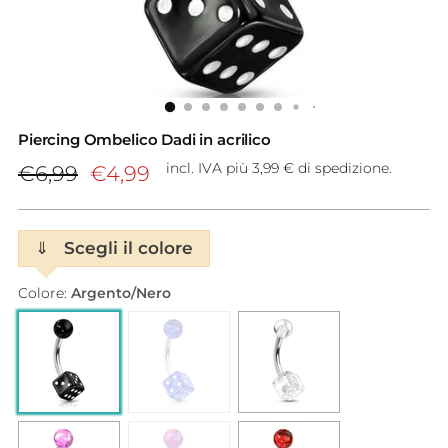
Piercing Ombelico Dadi in acrilico
Prezzo
incl. IVA più 3,99 € di spedizione.
€6,99
€4,99
di
listino
⇓
Scegli il colore
Colore:
Argento/Nero