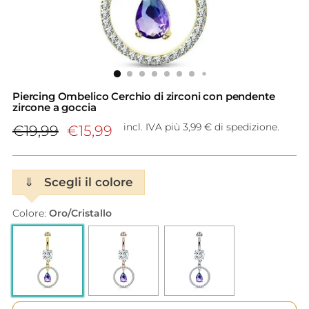
Piercing Ombelico Cerchio di zirconi con pendente
zircone a goccia
Prezzo
incl. IVA più 3,99 € di spedizione.
€19,99
€15,99
di
listino
⇓
Scegli il colore
Colore:
Oro/Cristallo