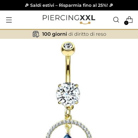
🎉 Saldi estivi – Risparmia fino al 25%! 🎉
0
100 giorni
di diritto di reso
✕