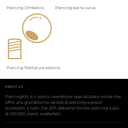
Piercing Ombelico
Piercing barra curva
Piercing filettatura esterna
ABOUT US
PiercingXXL è il vostro rivenditore specializzato online che
offre una grandissima varietà di piercing a prezzi
accessibili a tutti. Dal 2011 abbiamo fornito piercing a più
di 100.000 clienti soddisfatti.