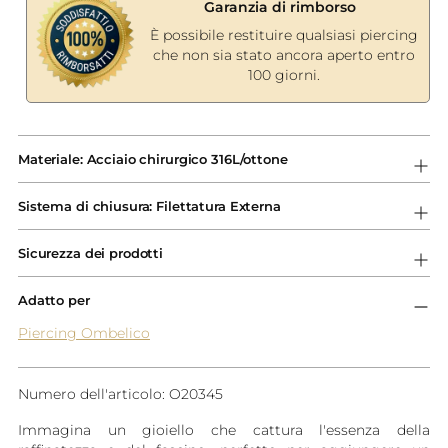
Garanzia di rimborso
È possibile restituire qualsiasi piercing
che non sia stato ancora aperto entro
100 giorni.
Aggiungere
un
Materiale: Acciaio chirurgico 316L/ottone
prodotto
al
Sistema di chiusura: Filettatura Externa
carrello...
Sicurezza dei prodotti
Adatto per
Piercing Ombelico
Numero dell'articolo: O20345
Immagina un gioiello che cattura l'essenza della