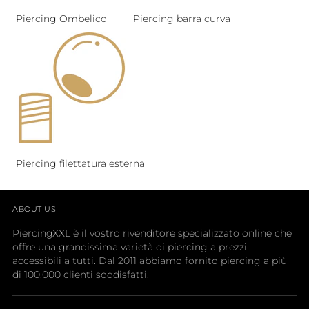
Piercing Ombelico
Piercing barra curva
Piercing filettatura esterna
ABOUT US
PiercingXXL è il vostro rivenditore specializzato online che
offre una grandissima varietà di piercing a prezzi
accessibili a tutti. Dal 2011 abbiamo fornito piercing a più
di 100.000 clienti soddisfatti.