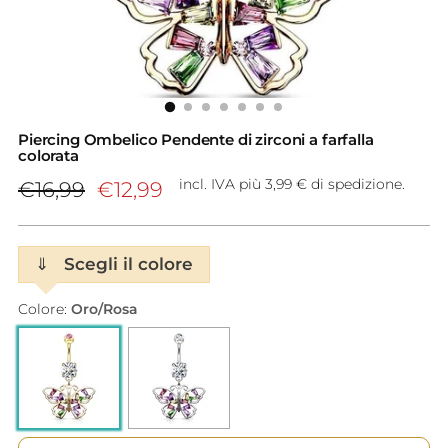
Piercing Ombelico Pendente di zirconi a farfalla
colorata
Prezzo
incl. IVA più 3,99 € di spedizione.
€16,99
€12,99
di
listino
⇓
Scegli il colore
Colore:
Oro/Rosa