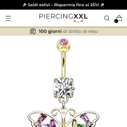
🎉 Saldi estivi – Risparmia fino al 25%! 🎉
0
100 giorni
di diritto di reso
✕