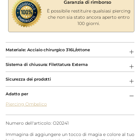
Garanzia di rimborso
È possibile restituire qualsiasi piercing
che non sia stato ancora aperto entro
100 giorni.
Aggiungere
un
Materiale: Acciaio chirurgico 316L/ottone
prodotto
al
Sistema di chiusura: Filettatura Externa
carrello...
Sicurezza dei prodotti
Adatto per
Piercing Ombelico
Numero dell'articolo: O20241
Immagina di aggiungere un tocco di magia e colore al tuo