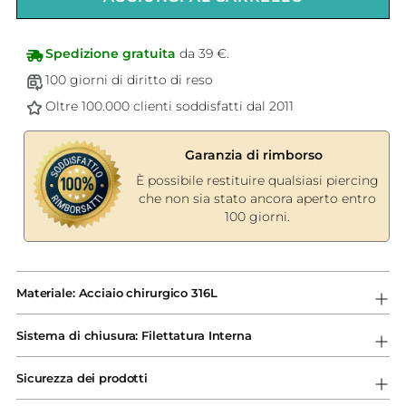
Spedizione gratuita
da 39 €.
100 giorni di diritto di reso
Oltre 100.000 clienti soddisfatti dal 2011
Garanzia di rimborso
È possibile restituire qualsiasi piercing
che non sia stato ancora aperto entro
100 giorni.
Aggiungere
un
Materiale: Acciaio chirurgico 316L
prodotto
al
Sistema di chiusura: Filettatura Interna
carrello...
Sicurezza dei prodotti