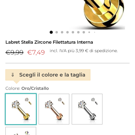
Labret Stella Zircone Filettatura Interna
Prezzo
incl. IVA più 3,99 € di spedizione.
€9,99
€7,49
di
listino
⇓
Scegli il colore e la taglia
Colore:
Oro/Cristallo