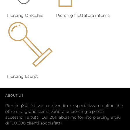
Piercing Orecchie
Piercing filettatura interna
Piercing Labret
ABOUT US
PiercingXXL è il vostro rivenditore specializzato online che
offre una grandissima varietà di piercing a prezzi
accessibili a tutti. Dal 2011 abbiamo fornito piercing a più
di 100.000 clienti soddisfatti.