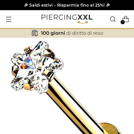
🎉 Saldi estivi – Risparmia fino al 25%! 🎉
0
100 giorni
di diritto di reso
✕