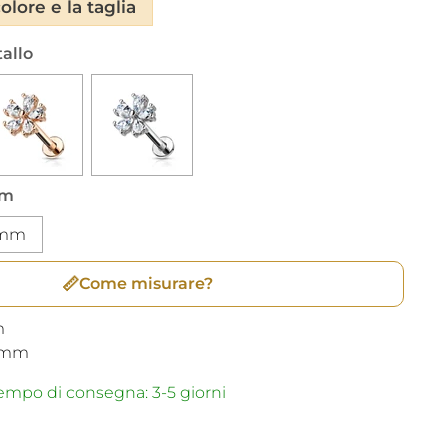
olore e la taglia
tallo
mm
 mm
📏
Come misurare?
m
mm
mpo di consegna: 3-5 giorni