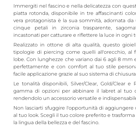
Immergiti nel fascino e nella delicatezza con quest
piatta rotonda, disponibile in tre affascinanti colo
vera protagonista è la sua sommità, adornata da
cinque petali in zirconia trasparente, sagom
incastonati per catturare e riflettere la luce in ogn
Realizzato in ottone di alta qualità, questo gioiel
tipologie di piercing come quelli all'orecchio, al 
lobe. Con lunghezze che variano dai 6 agli 8 mm e
perfettamente e con comfort al tuo stile perso
facile applicazione grazie al suo sistema di chiusura 
Le tonalità disponibili, Silver/Clear, Gold/Clear 
gamma di opzioni per abbinare il labret al tuo o
rendendolo un accessorio versatile e indispensabile n
Non lasciarti sfuggire l'opportunità di aggiungere 
al tuo look. Scegli il tuo colore preferito e trasforma
la lingua della bellezza e del fascino.