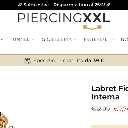
🎉 Saldi estivi – Risparmia fino al 25%! 🎉
TUNNEL
GIOIELLERIA
MATERIALI
NO
Spedizione gratuita
da 39 €
Labret Fio
Interna
Prezzo
€12,99
€9,7
di
listino