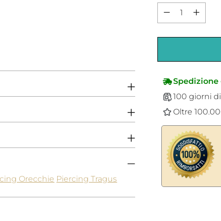
Quantità
Spedizione 
100 giorni di
Oltre 100.000
rcing Orecchie
Piercing Tragus
Aggiungere
un