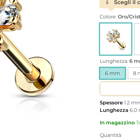
⇓
Scegli il c
Colore:
Oro/Cris
Lunghezza:
6 
6 mm
8
Spessore
1.2
m
Lunghezza
6.0
In magazzino
Te
Quantità