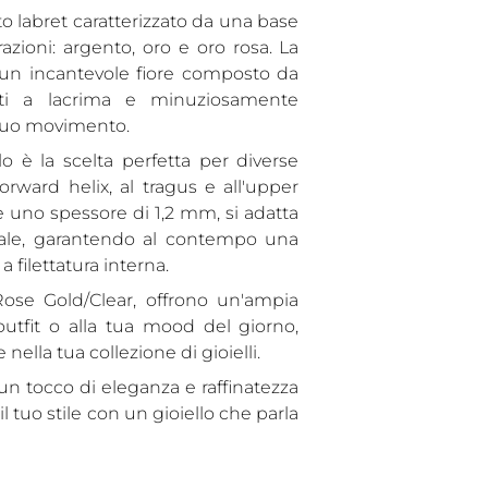
prodotto
o labret caratterizzato da una base
al
razioni: argento, oro e oro rosa. La
carrello...
 un incantevole fiore composto da
ati a lacrima e minuziosamente
i tuo movimento.
lo è la scelta perfetta per diverse
forward helix, al tragus e all'upper
 uno spessore di 1,2 mm, si adatta
nale, garantendo al contempo una
a filettatura interna.
e Rose Gold/Clear, offrono un'ampia
utfit o alla tua mood del giorno,
ella tua collezione di gioielli.
un tocco di eleganza e raffinatezza
 il tuo stile con un gioiello che parla