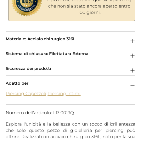
che non sia stato ancora aperto entro
100 giorni.
Aggiungere
un
Materiale: Acciaio chirurgico 316L
prodotto
al
Sistema di chiusura: Filettatura Externa
carrello...
Sicurezza dei prodotti
Adatto per
Piercing Capezzoli
Piercing intimi
Numero dell'articolo: LR-0019Q
Esplora l'unicità e la bellezza con un tocco di brillantezza
che solo questo pezzo di gioielleria per piercing può
offrire. Realizzato in acciaio chirurgico 316L, noto per la sua