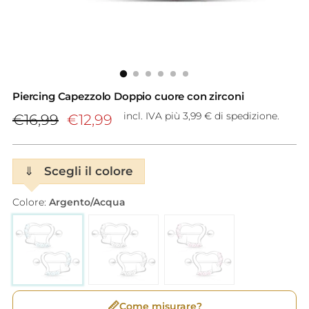
Piercing Capezzolo Doppio cuore con zirconi
Prezzo
incl. IVA più 3,99 € di spedizione.
€16,99
€12,99
di
listino
⇓
Scegli il colore
Colore:
Argento/Acqua
📏
Come misurare?