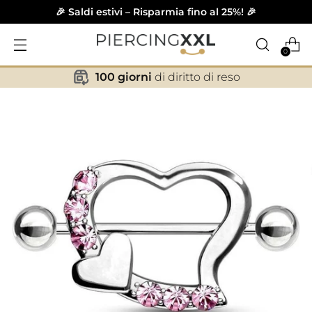
🎉 Saldi estivi – Risparmia fino al 25%! 🎉
0
100 giorni
di diritto di reso
✕