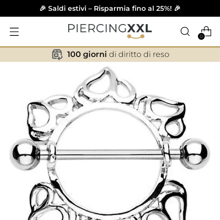
🎉 Saldi estivi – Risparmia fino al 25%! 🎉
0
100 giorni
di diritto di reso
✕