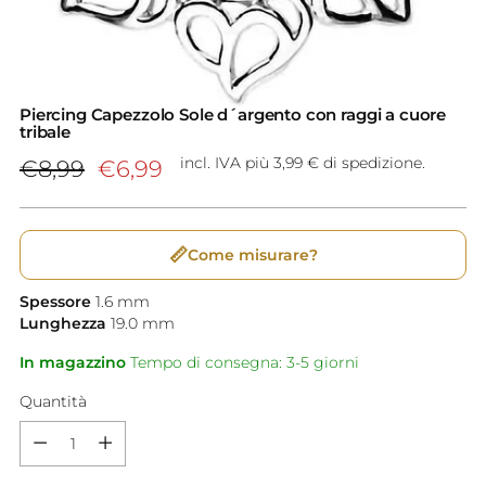
Piercing Capezzolo Sole d´argento con raggi a cuore
tribale
Prezzo
incl. IVA più 3,99 € di spedizione.
€8,99
€6,99
di
listino
📏
Come misurare?
Spessore
1.6
mm
Lunghezza
19.0
mm
In magazzino
Tempo di consegna: 3-5 giorni
Quantità
Quantità