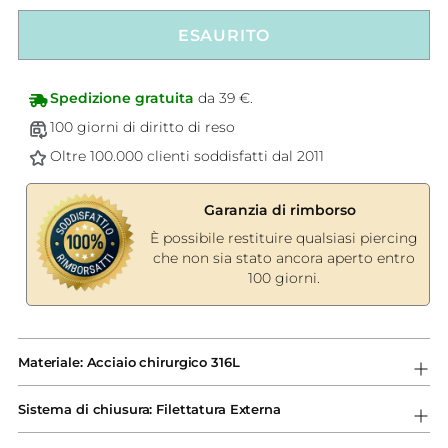
ESAURITO
Spedizione gratuita
da 39 €.
100 giorni di diritto di reso
Oltre 100.000 clienti soddisfatti dal 2011
Garanzia di rimborso
È possibile restituire qualsiasi piercing
che non sia stato ancora aperto entro
100 giorni.
Aggiungere
un
Materiale: Acciaio chirurgico 316L
prodotto
al
Sistema di chiusura: Filettatura Externa
carrello...