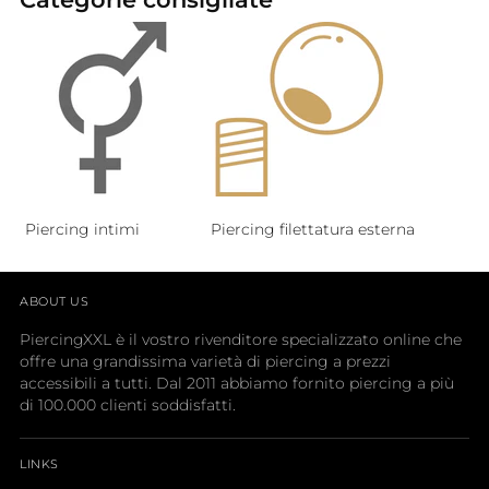
Piercing intimi
Piercing filettatura esterna
ABOUT US
PiercingXXL è il vostro rivenditore specializzato online che
offre una grandissima varietà di piercing a prezzi
accessibili a tutti. Dal 2011 abbiamo fornito piercing a più
di 100.000 clienti soddisfatti.
LINKS