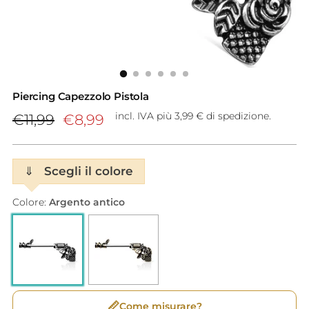
Piercing Capezzolo Pistola
Prezzo
incl. IVA più 3,99 € di spedizione.
€11,99
€8,99
di
listino
⇓
Scegli il colore
Colore:
Argento antico
📏
Come misurare?