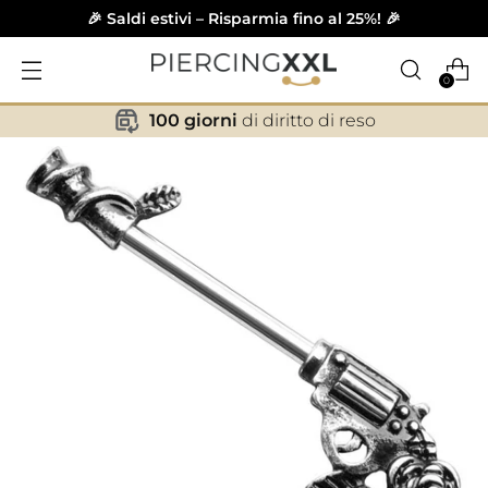
🎉 Saldi estivi – Risparmia fino al 25%! 🎉
0
100 giorni
di diritto di reso
✕