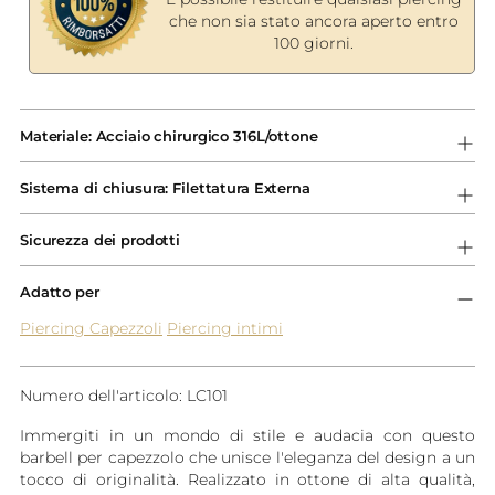
che non sia stato ancora aperto entro
100 giorni.
Aggiungere
un
Materiale: Acciaio chirurgico 316L/ottone
prodotto
al
Sistema di chiusura: Filettatura Externa
carrello...
Sicurezza dei prodotti
Adatto per
Piercing Capezzoli
Piercing intimi
Numero dell'articolo: LC101
Immergiti in un mondo di stile e audacia con questo
barbell per capezzolo che unisce l'eleganza del design a un
tocco di originalità. Realizzato in ottone di alta qualità,