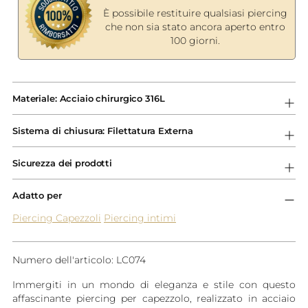
È possibile restituire qualsiasi piercing
che non sia stato ancora aperto entro
100 giorni.
Aggiungere
un
Materiale: Acciaio chirurgico 316L
prodotto
al
Sistema di chiusura: Filettatura Externa
carrello...
Sicurezza dei prodotti
Adatto per
Piercing Capezzoli
Piercing intimi
Numero dell'articolo: LC074
Immergiti in un mondo di eleganza e stile con questo
affascinante piercing per capezzolo, realizzato in acciaio