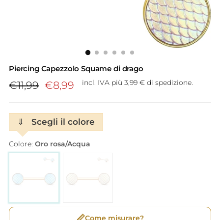
Piercing Capezzolo Squame di drago
Prezzo
incl. IVA più 3,99 € di spedizione.
€11,99
€8,99
di
listino
⇓
Scegli il colore
Colore:
Oro rosa/Acqua
📏
Come misurare?