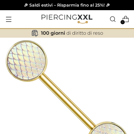
🎉 Saldi estivi – Risparmia fino al 25%! 🎉
0
100 giorni
di diritto di reso
✕