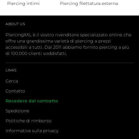
Piercing intimi
Piercing filettatura esterna
ABOUT US
PiercingXXL è il vostro rivenditore specializzato online che
offre una grandissima varietà di piercing a prezzi
accessibili a tutti. Dal 2011 abbiamo fornito piercing a più
di 100.000 clienti soddisfatti.
LINKS
Cerca
Contatto
Recedere dal contratto
Spedizione
Politiche di rimborso
Informativa sulla privacy