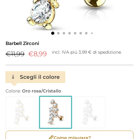
Barbell Zirconi
Prezzo
incl. IVA più 3,99 € di spedizione.
€11,99
€8,99
di
listino
⇓
Scegli il colore
Colore:
Oro rosa/Cristallo
📏
Come misurare?