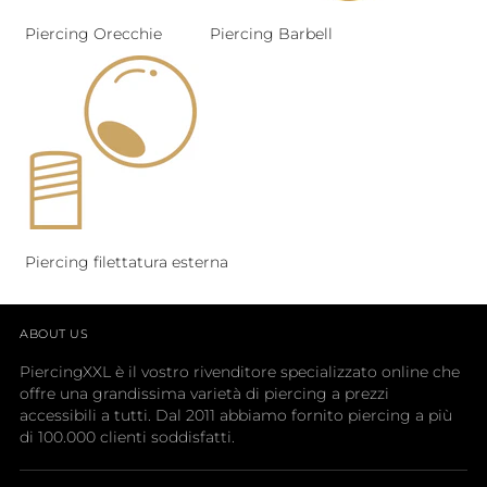
Piercing Orecchie
Piercing Barbell
Piercing filettatura esterna
ABOUT US
PiercingXXL è il vostro rivenditore specializzato online che
offre una grandissima varietà di piercing a prezzi
accessibili a tutti. Dal 2011 abbiamo fornito piercing a più
di 100.000 clienti soddisfatti.