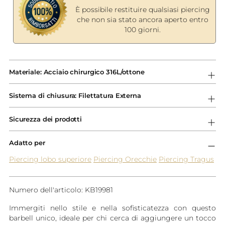
È possibile restituire qualsiasi piercing
che non sia stato ancora aperto entro
100 giorni.
Aggiungere
un
Materiale: Acciaio chirurgico 316L/ottone
prodotto
al
Sistema di chiusura: Filettatura Externa
carrello...
Sicurezza dei prodotti
Adatto per
Piercing lobo superiore
Piercing Orecchie
Piercing Tragus
Numero dell'articolo: KB19981
Immergiti nello stile e nella sofisticatezza con questo
barbell unico, ideale per chi cerca di aggiungere un tocco