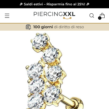
🎉 Saldi estivi – Risparmia fino al 25%! 🎉
0
100 giorni
di diritto di reso
✕