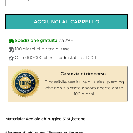
AGGIUNGI AL CARRELLO
Spedizione gratuita
da 39 €.
100 giorni di diritto di reso
Oltre 100.000 clienti soddisfatti dal 2011
Garanzia di rimborso
È possibile restituire qualsiasi piercing
che non sia stato ancora aperto entro
100 giorni.
Aggiungere
un
Materiale: Acciaio chirurgico 316L/ottone
prodotto
al
Sistema di chiusura: Filettatura Externa