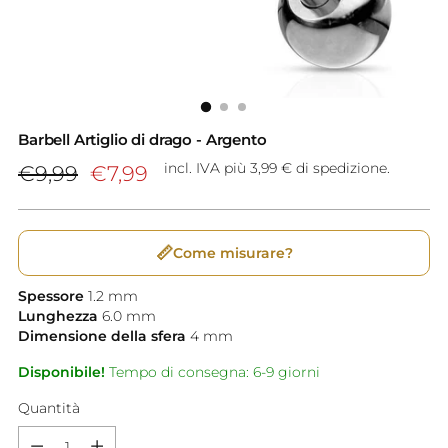
Barbell Artiglio di drago - Argento
Prezzo
incl. IVA più 3,99 € di spedizione.
€9,99
€7,99
di
listino
📏
Come misurare?
Spessore
1.2
mm
Lunghezza
6.0
mm
Dimensione della sfera
4
mm
Disponibile!
Tempo di consegna: 6-9 giorni
Quantità
Quantità