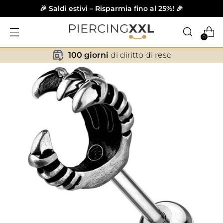
🎉 Saldi estivi – Risparmia fino al 25%! 🎉
0
100 giorni
di diritto di reso
✕