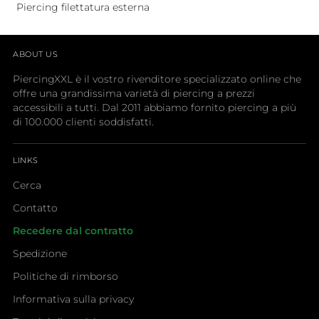
Piercing filettatura esterna
ABOUT US
PiercingXXL è il vostro rivenditore specializzato online che
offre una grandissima varietà di piercing a prezzi
accessibili a tutti. Dal 2011 abbiamo fornito piercing a più
di 100.000 clienti soddisfatti.
LINKS
Cerca
Contatto
Recedere dal contratto
Spedizione
Politiche di rimborso
Informativa sulla privacy