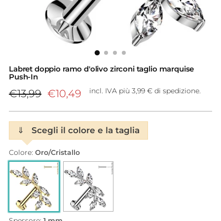
Labret doppio ramo d'olivo zirconi taglio marquise
Push-In
Prezzo
incl. IVA più 3,99 € di spedizione.
€13,99
€10,49
di
listino
⇓
Scegli il colore e la taglia
Colore:
Oro/Cristallo
Spessore:
1 mm