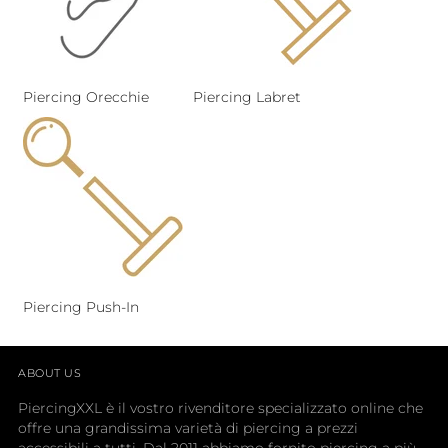
Piercing Orecchie
Piercing Labret
Piercing Push-In
ABOUT US
PiercingXXL è il vostro rivenditore specializzato online che
offre una grandissima varietà di piercing a prezzi