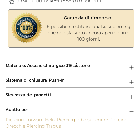
Oltre 100.000 clienti soddisfatti dal 2011
Garanzia di rimborso
È possibile restituire qualsiasi piercing
che non sia stato ancora aperto entro
100 giorni.
Aggiungere
un
Materiale: Acciaio chirurgico 316L/ottone
prodotto
al
Sistema di chiusura: Push-In
carrello...
Sicurezza dei prodotti
Adatto per
Piercing Forward Helix
Piercing lobo superiore
Piercing
Orecchie
Piercing Tragus