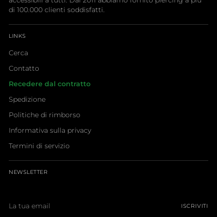
accessibili a tutti. Dal 2011 abbiamo fornito piercing a più
di 100.000 clienti soddisfatti.
LINKS
Cerca
Contatto
Recedere dal contratto
Spedizione
Politiche di rimborso
Informativa sulla privacy
Termini di servizio
NEWSLETTER
La
ISCRIVITI
tua