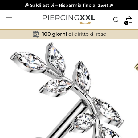
🎉 Saldi estivi – Risparmia fino al 25%! 🎉
0
100 giorni
di diritto di reso
✕