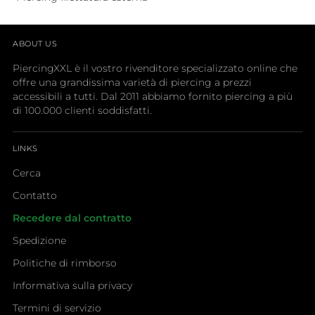
ABOUT US
PiercingXXL è il vostro rivenditore specializzato online che
offre una grandissima varietà di piercing a prezzi
accessibili a tutti. Dal 2011 abbiamo fornito piercing a più
di 100.000 clienti soddisfatti.
LINKS
Cerca
Contatto
Recedere dal contratto
Spedizione
Politiche di rimborso
Informativa sulla privacy
Termini di servizio