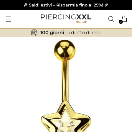
🎉 Saldi estivi – Risparmia fino al 25%! 🎉
0
100 giorni
di diritto di reso
✕