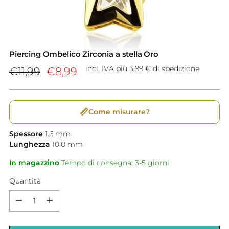
Piercing Ombelico Zirconia a stella Oro
Prezzo
incl. IVA più 3,99 € di spedizione.
€11,99
€8,99
di
listino
📏
Come misurare?
Spessore
1.6
mm
Lunghezza
10.0
mm
In magazzino
Tempo di consegna: 3-5 giorni
Quantità
Quantità