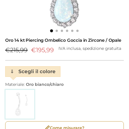
Oro 14 kt Piercing Ombelico Goccia in Zircone / Opale
Prezzo
IVA inclusa, spedizione gratuita
€215,99
€195,99
di
listino
⇓
Scegli il colore
Materiale:
Oro bianco/chiaro
📏
Come misurare?