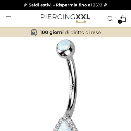
🎉 Saldi estivi – Risparmia fino al 25%! 🎉
0
100 giorni
di diritto di reso
✕