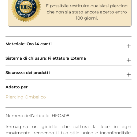
È possibile restituire qualsiasi piercing
che non sia stato ancora aperto entro
100 giorni.
Aggiungere
un
Materiale: Oro 14 carati
prodotto
al
Sistema di chiusura: Filettatura Externa
carrello...
Sicurezza dei prodotti
Adatto per
Piercing Ombelico
Numero dell'articolo: HEO508
Immagina un gioiello che cattura la luce in ogni
movimento, rendendo il tuo stile unico e inconfondibile.