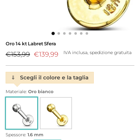
Oro 14 kt Labret Sfera
Prezzo
IVA inclusa, spedizione gratuita
€153,99
€139,99
di
listino
⇓
Scegli il colore e la taglia
Materiale:
Oro bianco
Spessore:
1.6 mm