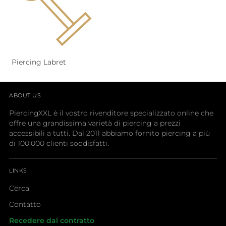
Piercing Labret
ABOUT US
PiercingXXL è il vostro rivenditore specializzato online che
offre una grandissima varietà di piercing a prezzi
accessibili a tutti. Dal 2011 abbiamo fornito piercing a più
di 100.000 clienti soddisfatti.
LINKS
Cerca
Contatto
Recedere dal contratto