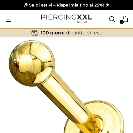
🎉 Saldi estivi – Risparmia fino al 25%! 🎉
0
100 giorni
di diritto di reso
✕