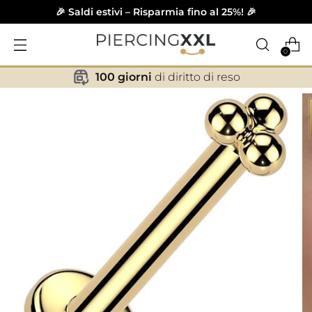
🎉 Saldi estivi – Risparmia fino al 25%! 🎉
0
100 giorni
di diritto di reso
✕