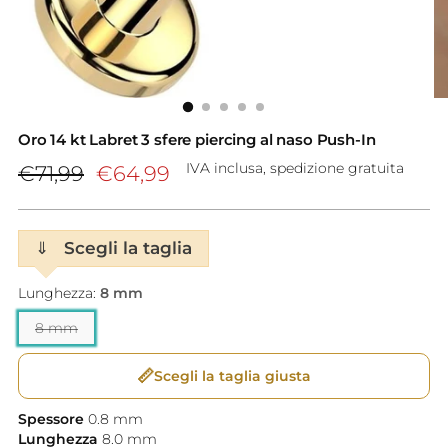
Oro 14 kt Labret 3 sfere piercing al naso Push-In
Prezzo
IVA inclusa, spedizione gratuita
€71,99
€64,99
di
listino
⇓
Scegli la taglia
Lunghezza:
8 mm
8 mm
📏
Scegli la taglia giusta
Spessore
0.8
mm
Lunghezza
8.0
mm