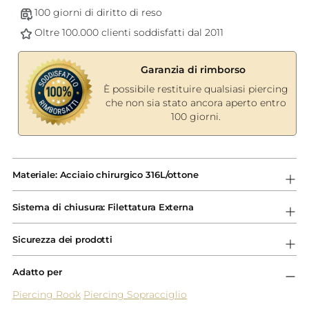
100 giorni di diritto di reso
Oltre 100.000 clienti soddisfatti dal 2011
Garanzia di rimborso
È possibile restituire qualsiasi piercing
che non sia stato ancora aperto entro
100 giorni.
Aggiungere
un
Materiale: Acciaio chirurgico 316L/ottone
prodotto
al
Sistema di chiusura: Filettatura Externa
carrello...
Sicurezza dei prodotti
Adatto per
Piercing Rook
Piercing Sopracciglio