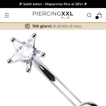
🎉 Saldi estivi – Risparmia fino al 25%! 🎉
0
100 giorni
di diritto di reso
✕