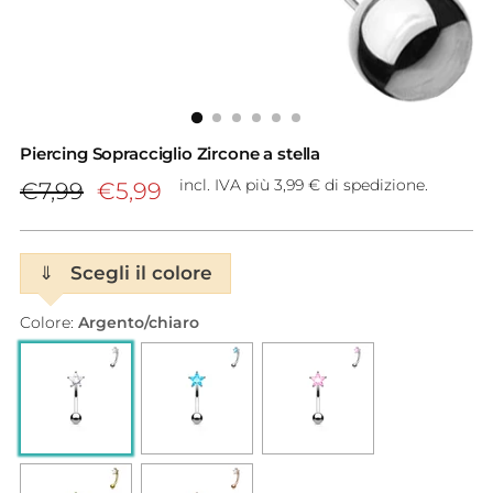
Piercing Sopracciglio Zircone a stella
Prezzo
incl. IVA più 3,99 € di spedizione.
€7,99
€5,99
di
listino
⇓
Scegli il colore
Colore:
Argento/chiaro