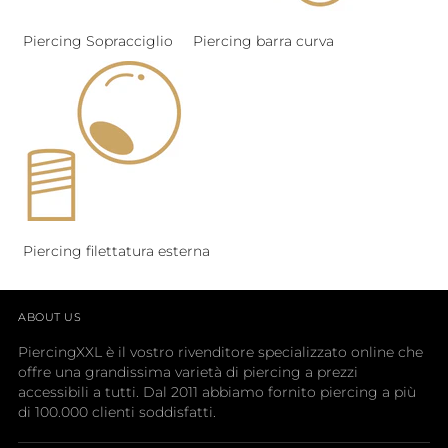
Piercing Sopracciglio
Piercing barra curva
Piercing filettatura esterna
ABOUT US
PiercingXXL è il vostro rivenditore specializzato online che
offre una grandissima varietà di piercing a prezzi
accessibili a tutti. Dal 2011 abbiamo fornito piercing a più
di 100.000 clienti soddisfatti.