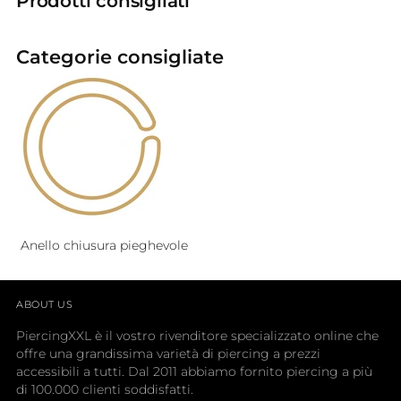
Prodotti consigliati
Categorie consigliate
Anello chiusura pieghevole
ABOUT US
PiercingXXL è il vostro rivenditore specializzato online che
offre una grandissima varietà di piercing a prezzi
accessibili a tutti. Dal 2011 abbiamo fornito piercing a più
di 100.000 clienti soddisfatti.