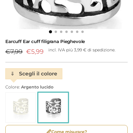
Earcuff Ear cuff filigrana Pieghevole
Prezzo
incl. IVA più 3,99 € di spedizione.
€7,99
€5,99
di
listino
⇓
Scegli il colore
Colore:
Argento lucido
📏
Come misurare?