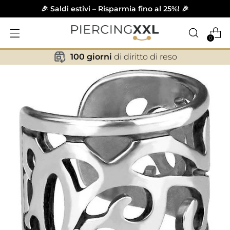
🎉 Saldi estivi – Risparmia fino al 25%! 🎉
0
100 giorni
di diritto di reso
✕