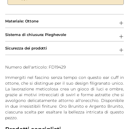
Aggiungere
un
Materiale: Ottone
prodotto
al
Sistema di chiusura: Pieghevole
carrello...
Sicurezza dei prodotti
Numero dell'articolo: FD19429
Immergiti nel fascino senza tempo con questo ear cuff in
ottone, che si distingue per il suo design filigranato unico.
La lavorazione meticolosa crea un gioco di luci e ombre,
grazie ai motivi intrecciati di swirl e forme astratte che si
avvolgono delicatamente attorno all'orecchio. Disponibile
in due irresistibili finiture: Oro Brunito e Argento Brunito,
ciascuna scelta per esaltare la bellezza intricata di questo
pezzo.