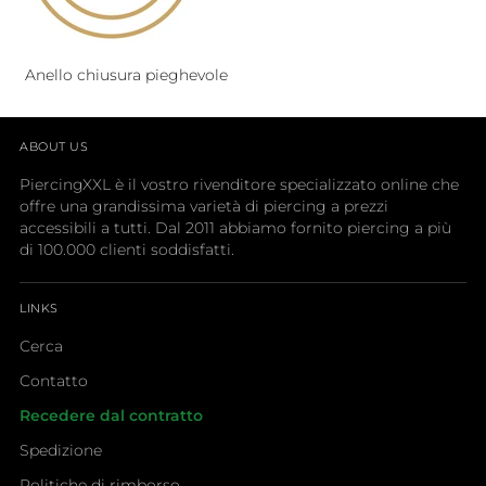
Anello chiusura pieghevole
ABOUT US
PiercingXXL è il vostro rivenditore specializzato online che
offre una grandissima varietà di piercing a prezzi
accessibili a tutti. Dal 2011 abbiamo fornito piercing a più
di 100.000 clienti soddisfatti.
LINKS
Cerca
Contatto
Recedere dal contratto
Spedizione
Politiche di rimborso