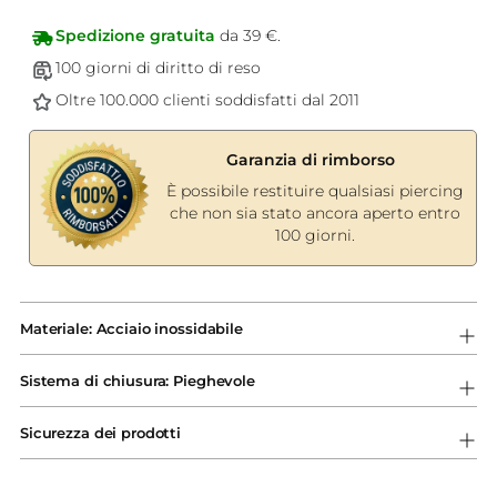
Spedizione gratuita
da 39 €.
100 giorni di diritto di reso
Oltre 100.000 clienti soddisfatti dal 2011
Garanzia di rimborso
È possibile restituire qualsiasi piercing
che non sia stato ancora aperto entro
100 giorni.
Aggiungere
un
Materiale: Acciaio inossidabile
prodotto
al
Sistema di chiusura: Pieghevole
carrello...
Sicurezza dei prodotti