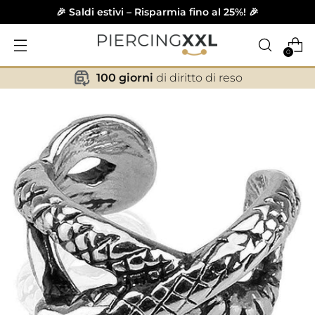
🎉 Saldi estivi – Risparmia fino al 25%! 🎉
0
100 giorni
di diritto di reso
✕