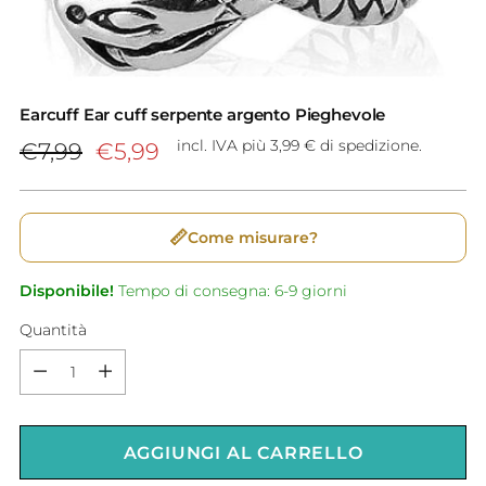
Earcuff Ear cuff serpente argento Pieghevole
Prezzo
incl. IVA più 3,99 € di spedizione.
€7,99
€5,99
di
listino
📏
Come misurare?
Disponibile!
Tempo di consegna: 6-9 giorni
Quantità
Quantità
AGGIUNGI AL CARRELLO