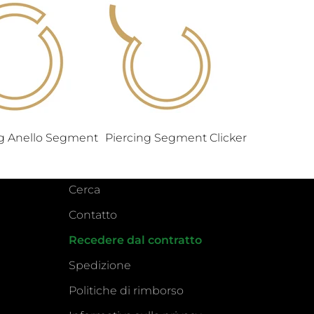
ng Anello Segment
Piercing Segment Clicker
Cerca
Contatto
Recedere dal contratto
Spedizione
Politiche di rimborso