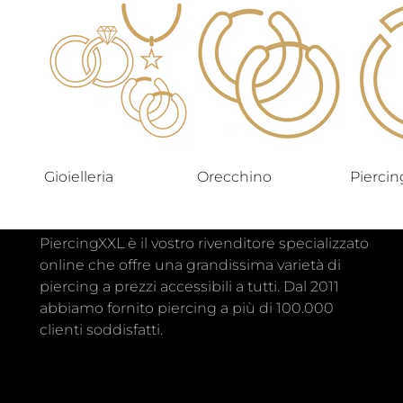
Gioielleria
Orecchino
Pierci
PiercingXXL è il vostro rivenditore specializzato
online che offre una grandissima varietà di
piercing a prezzi accessibili a tutti. Dal 2011
abbiamo fornito piercing a più di 100.000
clienti soddisfatti.