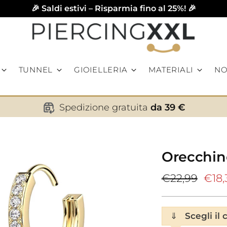
🎉 Saldi estivi – Risparmia fino al 25%! 🎉
TUNNEL
GIOIELLERIA
MATERIALI
NO
Spedizione gratuita
da 39 €
Orecchino
Prezzo
€22,99
€18,
di
listino
⇓
Scegli il 