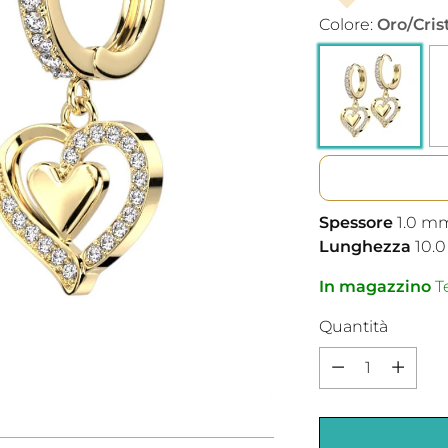
Colore:
Oro/Cris
Spessore
1.0
m
Lunghezza
10.0
In magazzino
Te
Quantità
Quantità