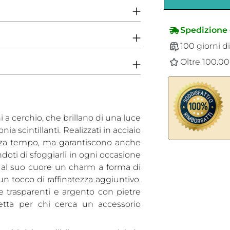
Spedizione 
100 giorni di
Oltre 100.000
 a cerchio, che brillano di una luce
onia scintillanti. Realizzati in acciaio
enza tempo, ma garantiscono anche
Aggiungere
oti di sfoggiarli in ogni occasione
un
e al suo cuore un charm a forma di
prodotto
 tocco di raffinatezza aggiuntivo.
al
re trasparenti e argento con pietre
carrello...
fetta per chi cerca un accessorio