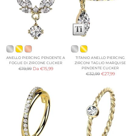
ANELLO PIERCING PENDENTE A
TITANIO ANELLO PIERCING
FOGLIE DI ZIRCONE CLICKER
ZIRCONI TAGLIO MARQUISE
Prezzo
PENDENTE CLICKER
€19,99
Da €15,99
Prezzo
€32,99
€27,99
di
di
listino
listino