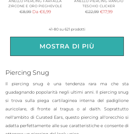
ANELLO PIERCING FARFALLA
ANELLO PIERCING RANGIO
ZIRCONE E ORO PIEGHEVOLE
TESCHIO CLICKER
Prezzo
Prezzo
€8,99
Da €6,99
€22,99
€17,99
di
di
listino
listino
41-80 su 621 prodotti
MOSTRA DI PIÙ
Piercing Snug
Il piercing snug è una tendenza rara ma che sta
guadagnando popolarità negli ultimi anni. Il piercing snug
si trova sulla piega cartilaginea interna del padiglione
auricolare, di fronte al tragus o al daith. Soprattutto
nell'ambito di Curated Ears, questo piercing all'orecchio si
adatta perfettamente alle sue caratteristiche e consente di