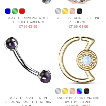
BARBELL CURVO PALLA DELL
ANELLO PIERCING 5 ZIRCONI
´OCCHIO D´ARGENTO
PIEGHEVOLE
Prezzo
Prezzo
€7,99
€5,99
€11,99
€8,99
di
di
listino
listino
BARBELL CURVO SFERE IN
ANELLO PIERCING LUNA CON
PIETRA NATURALE FILETTATURA
OPALE PIEGHEVOLE
INTERNA