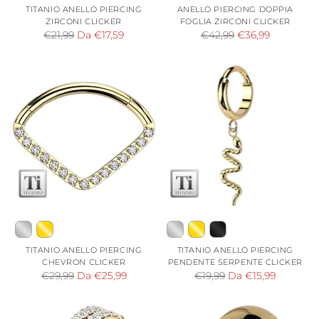
TITANIO ANELLO PIERCING
ANELLO PIERCING DOPPIA
ZIRCONI CLICKER
FOGLIA ZIRCONI CLICKER
Prezzo
Prezzo
€21,99
Da €17,59
€42,99
€36,99
di
di
listino
listino
TITANIO ANELLO PIERCING
TITANIO ANELLO PIERCING
CHEVRON CLICKER
PENDENTE SERPENTE CLICKER
Prezzo
Prezzo
€29,99
Da €25,99
€19,99
Da €15,99
di
di
listino
listino