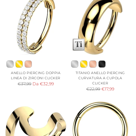
ANELLO PIERCING DOPPIA
TITANIO ANELLO PIERCING
LINEA DI ZIRCONI CLICKER
CURVATURA A CUPOLA
Prezzo
CLICKER
€37,99
Da €32,99
Prezzo
€22,99
€17,99
di
di
listino
listino