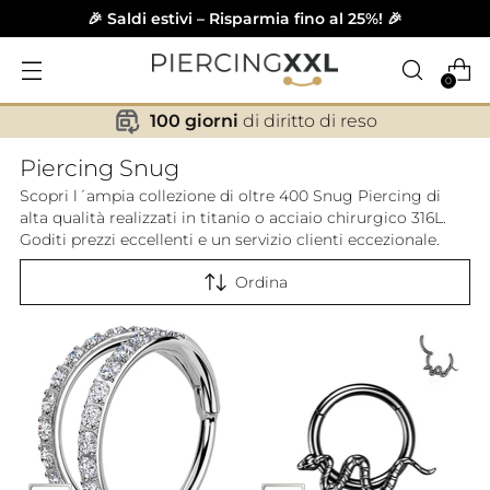
🎉 Saldi estivi – Risparmia fino al 25%! 🎉
0
100 giorni
di diritto di reso
✕
Piercing Snug
Scopri l´ampia collezione di oltre 400 Snug Piercing di
alta qualità realizzati in titanio o acciaio chirurgico 316L.
Goditi prezzi eccellenti e un servizio clienti eccezionale.
Ordina