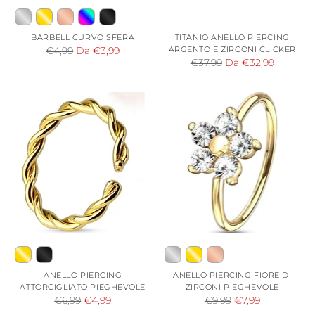
BARBELL CURVO SFERA
TITANIO ANELLO PIERCING
Prezzo
ARGENTO E ZIRCONI CLICKER
€4,99
Da €3,99
Prezzo
€37,99
Da €32,99
di
di
listino
listino
ANELLO PIERCING
ANELLO PIERCING FIORE DI
ATTORCIGLIATO PIEGHEVOLE
ZIRCONI PIEGHEVOLE
Prezzo
Prezzo
€6,99
€4,99
€9,99
€7,99
di
di