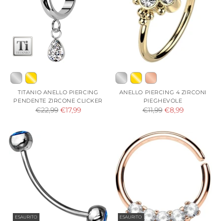
TITANIO ANELLO PIERCING
ANELLO PIERCING 4 ZIRCONI
PENDENTE ZIRCONE CLICKER
PIEGHEVOLE
Prezzo
Prezzo
€22,99
€17,99
€11,99
€8,99
di
di
listino
listino
ESAURITO
ESAURITO