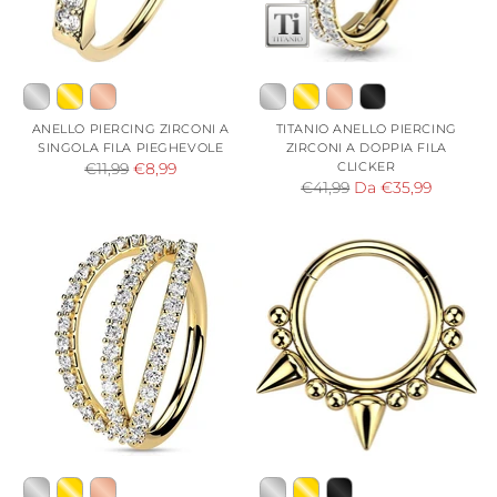
ANELLO PIERCING ZIRCONI A
TITANIO ANELLO PIERCING
SINGOLA FILA PIEGHEVOLE
ZIRCONI A DOPPIA FILA
Prezzo
CLICKER
€11,99
€8,99
Prezzo
€41,99
Da €35,99
di
di
listino
listino