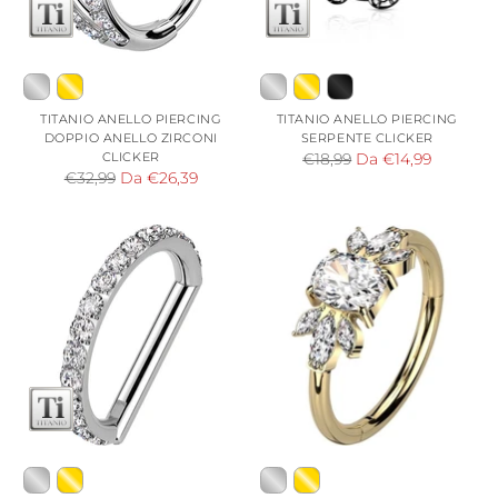
TITANIO ANELLO PIERCING
TITANIO ANELLO PIERCING
DOPPIO ANELLO ZIRCONI
SERPENTE CLICKER
CLICKER
Prezzo
€18,99
Da €14,99
Prezzo
€32,99
Da €26,39
di
di
listino
listino