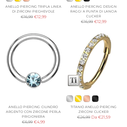
ANELLO PIERCING TRIPLA LINEA
ANELLO PIERCING DESIGN
DI ZIRCONI PIEGHEVOLE
RAGGI A PUNTA DI LANCIA
Prezzo
CLICKER
€16,99
€12,99
Prezzo
€16,99
€12,99
di
di
listino
listino
ANELLO PIERCING CILINDRO
TITANIO ANELLO PIERCING
ARGENTO CON ZIRCONE PERLA
ZIRCONI CLICKER
PRIGIONIERA
Prezzo
€26,99
Da €21,59
Prezzo
€6,99
€4,99
di