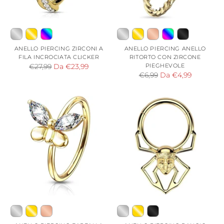
ANELLO PIERCING ZIRCONI A
ANELLO PIERCING ANELLO
FILA INCROCIATA CLICKER
RITORTO CON ZIRCONE
Prezzo
PIEGHEVOLE
€27,99
Da €23,99
Prezzo
€6,99
Da €4,99
di
di
listino
listino