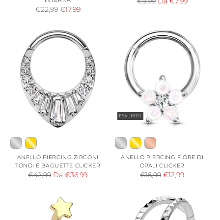
Prezzo
€9,99
Da €7,99
Prezzo
€22,99
€17,99
di
di
listino
listino
ESAURITO
ANELLO PIERCING ZIRCONI
ANELLO PIERCING FIORE DI
TONDI E BAGUETTE CLICKER
OPALI CLICKER
Prezzo
Prezzo
€42,99
Da €36,99
€16,99
€12,99
di
di
listino
listino