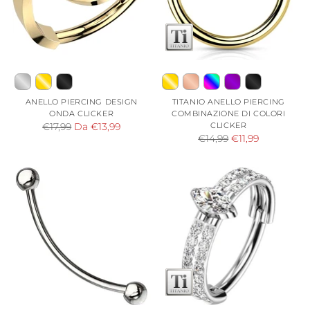
ANELLO PIERCING DESIGN
TITANIO ANELLO PIERCING
ONDA CLICKER
COMBINAZIONE DI COLORI
Prezzo
CLICKER
€17,99
Da €13,99
Prezzo
€14,99
€11,99
di
di
listino
listino