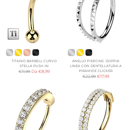
TITANIO BARBELL CURVO
ANELLO PIERCING DOPPIA
STELLA PUSH-IN
LINEA CON DENTELLATURA A
Prezzo
PIRAMIDE CLICKER
€11,99
Da €8,99
Prezzo
€22,99
€17,99
di
di
listino
listino