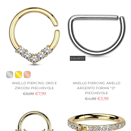
di
listino
listino
ESAURITO
ANELLO PIERCING ORO E
ANELLO PIERCING ANELLO
ZIRCONI PIEGHEVOLE
ARGENTO FORMA "D"
Prezzo
PIEGHEVOLE
€9,99
€7,99
Prezzo
€4,99
€3,99
di
di
listino
listino