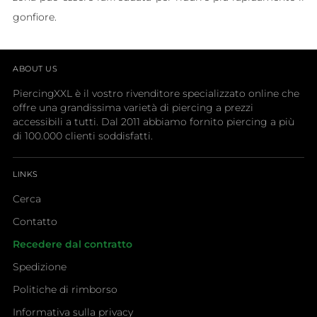
gonfiore.
ABOUT US
PiercingXXL è il vostro rivenditore specializzato online che
offre una grandissima varietà di piercing a prezzi
accessibili a tutti. Dal 2011 abbiamo fornito piercing a più
di 100.000 clienti soddisfatti.
LINKS
Cerca
Contatto
Recedere dal contratto
Spedizione
Politiche di rimborso
Informativa sulla privacy